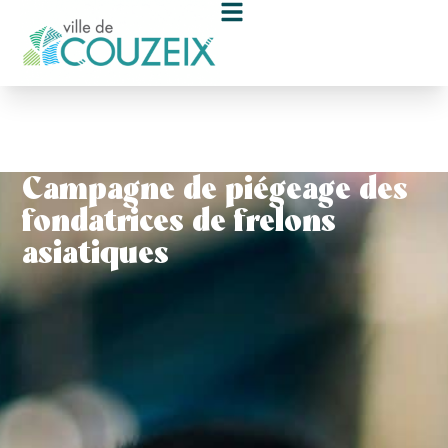
contenu
principal
Campagne de piégeage des
fondatrices de frelons
asiatiques