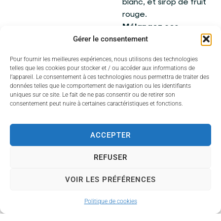
blanc, et sirop de fruit
rouge.
Mélangez
ces
Gérer le consentement
ingrédients dans le
piège et placez-le
Pour fournir les meilleures expériences, nous utilisons des technologies
dans un endroit
telles que les cookies pour stocker et / ou accéder aux informations de
stratégique pour
l’appareil. Le consentement à ces technologies nous permettra de traiter des
données telles que le comportement de navigation ou les identifiants
capter les frelons.
uniques sur ce site. Le fait de ne pas consentir ou de retirer son
consentement peut nuire à certaines caractéristiques et fonctions.
Surveillance et
gestion des nids
ACCEPTER
Si vous repérez un nid de
REFUSER
frelons asiatiques, ne
tentez pas de l’enlever
VOIR LES PRÉFÉRENCES
vous-même ! Les nids
peuvent être dangereux
Politique de cookies
et nécessitent