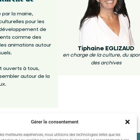
par la mairie,
ulturelles pour les
au développement de
ements comme des
 des animations autour
Tiphaine EGLIZAUD
suels.
en charge de la culture, du sport
des archives
 ouverts à tous,
embler autour de la
ux.
Gérer le consentement
les meilleures expériences, nous utilisons des technologies telles que les