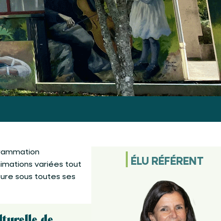
ogrammation
ÉLU RÉFÉRENT
nimations variées tout
ture sous toutes ses
turelle de