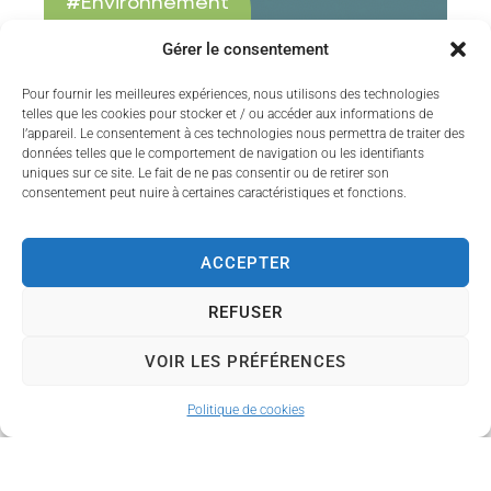
#
Environnement
Appel à la mobilisation
F
Gérer le consentement
F
Mesdames, Messieurs, Face aux incendies
Pour fournir les meilleures expériences, nous utilisons des technologies
d'une ampleur exceptionnelle qui frappent
Da
telles que les cookies pour stocker et / ou accéder aux informations de
actuellement plusieurs départements,
Fr
l’appareil. Le consentement à ces technologies nous permettra de traiter des
notamment la Gironde...
lun
données telles que le comportement de navigation ou les identifiants
uniques sur ce site. Le fait de ne pas consentir ou de retirer son
consentement peut nuire à certaines caractéristiques et fonctions.
ACCEPTER
Toutes les actualités
REFUSER
VOIR LES PRÉFÉRENCES
NOS
Couzeix est une commune française
ÉVÈNEM
Politique de cookies
située dans le département de la
ENTS
Haute-Vienne, en région Nouvelle-
AGEN
Aquitaine. Ses habitants sont appelés