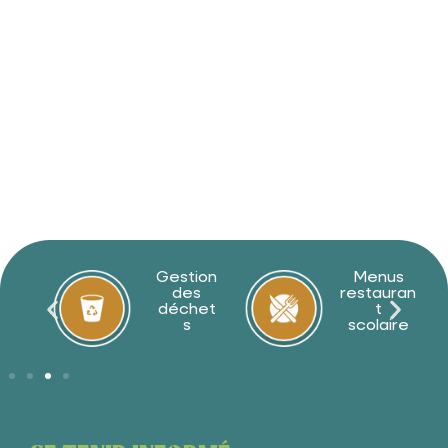
BIENVENUE SUR LE
site de
COUZEIX
Gestion
Menus
Déma
des
restauran
ches
déchet
t
en lig
s
scolaire