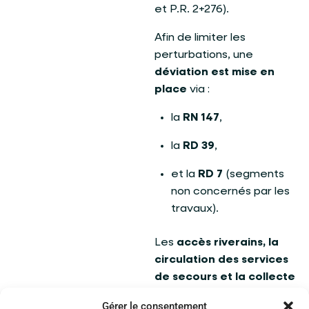
et P.R. 2+276).
Afin de limiter les
perturbations, une
déviation est mise en
place
via :
la
RN 147
,
la
RD 39
,
et la
RD 7
(segments
non concernés par les
travaux).
Les
accès riverains,
la
circulation des services
de secours et la collecte
des déchets
restent
Gérer le consentement