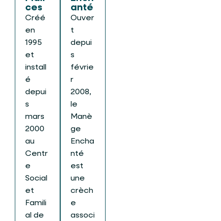
ces
anté
Créé
Ouver
en
t
1995
depui
et
s
install
févrie
é
r
depui
2008,
s
le
mars
Manè
2000
ge
au
Encha
Centr
nté
e
est
Social
une
et
crèch
Famili
e
al de
associ