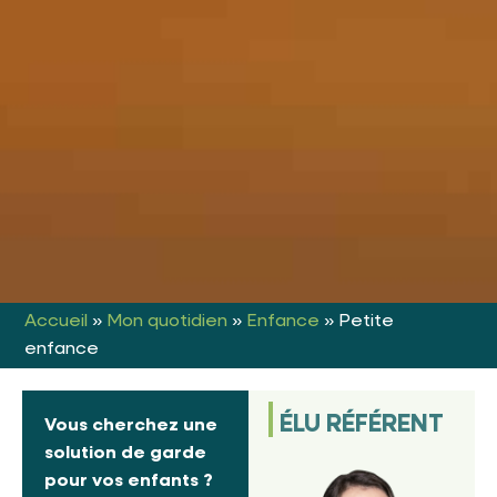
Accueil
»
Mon quotidien
»
Enfance
»
Petite
enfance
ÉLU RÉFÉRENT
Vous cherchez une
solution de garde
pour vos enfants ?