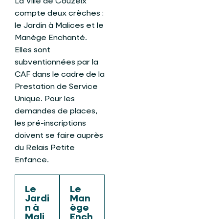
La Ville de Couzeix
compte deux crèches :
le Jardin à Malices et le
Manège Enchanté.
Elles sont
subventionnées par la
CAF dans le cadre de la
Prestation de Service
Unique. Pour les
demandes de places,
les pré-inscriptions
doivent se faire auprès
du Relais Petite
Enfance.
Le
Le
Jardi
Man
n à
ège
Mali
Ench