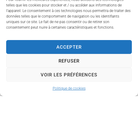
eix
.
ans
,
telles que les cookies pour stocker et / ou accéder aux informations de
l’appareil. Le consentement à ces technologies nous permettra de traiter des
en
données telles que le comportement de navigation ou les identifiants
La
accu
uniques sur ce site. Le fait de ne pas consentir ou de retirer son
struct
consentement peut nuire à certaines caractéristiques et fonctions.
eil
ure
réguli
accue
er,
ACCEPTER
ille
occas
jusqu’
ionnel
REFUSER
à
22
ou
enfan
d’urg
VOIR LES PRÉFÉRENCES
ts
ence.
âgés
Politique de cookies
de 2
Enca
mois
drés
½ à 6
par
ans
,
une
en
équip
accu
e