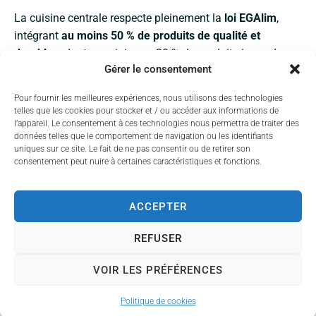
La cuisine centrale respecte pleinement la
loi EGAlim
,
intégrant
au moins 50 % de produits de qualité et
durables,
dont au minimum 20 % de produits issus de
Gérer le consentement
l’
agriculture biologique,
avec un
menu
végétarien
proposé chaque semaine et des actions pour
lutter contre
Pour fournir les meilleures expériences, nous utilisons des technologies
le gaspillage alimentaire.
telles que les cookies pour stocker et / ou accéder aux informations de
l’appareil. Le consentement à ces technologies nous permettra de traiter des
La qualité et l’origine des produits
données telles que le comportement de navigation ou les identifiants
uniques sur ce site. Le fait de ne pas consentir ou de retirer son
Les
produits soigneusement sélectionnés
:
signes
consentement peut nuire à certaines caractéristiques et fonctions.
officiels de qualité
(AOP, IGP, Label Rouge, HVE),
produits
locaux et de saison,
issus de l’agriculture biologique,
avec u
ne large part de préparations réalisées en fait
ACCEPTER
maison.
Ces choix soutiennent les filières agricoles,
REFUSER
réduisent l’impact environnemental et garantissent des
repas savoureux.
VOIR LES PRÉFÉRENCES
La sécurité et l’hygiène alimentaire sont strictement
Politique de cookies
respectées grâce à des équipes formées et des