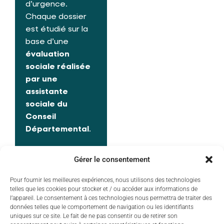
d’urgence.
Chaque dossier
est étudié sur la
base d’une
évaluation
sociale réalisée
par une
assistante
sociale du
Conseil
Départemental
.
Gérer le consentement
Le Centre
social et
Pour fournir les meilleures expériences, nous utilisons des technologies
telles que les cookies pour stocker et / ou accéder aux informations de
familial
l’appareil. Le consentement à ces technologies nous permettra de traiter des
données telles que le comportement de navigation ou les identifiants
Le Centre social et
uniques sur ce site. Le fait de ne pas consentir ou de retirer son
familial regroupe