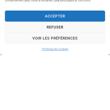
consentement peut nuire à certaines caractéristiques et fonctions.
l’ensemble des
activités et
ACCEPTER
permanences à
vocation sociale :
REFUSER
Antenne sociale
VOIR LES PRÉFÉRENCES
du Conseil
Départemental
Politique de cookies
Deux assistantes
sociales
Prise de rendez-
vous :
05 55 49 19
99
Mission Locale
Limoges
Métropole
Accompagneme