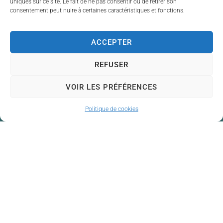
uniques sur ce site. Le fait de ne pas consentir ou de retirer son
Métropole
.
consentement peut nuire à certaines caractéristiques et fonctions.
Accéder aux horaires et
infos pratiques sur
ACCEPTER
limoges-metropole.fr
REFUSER
VOIR LES PRÉFÉRENCES
Politique de cookies