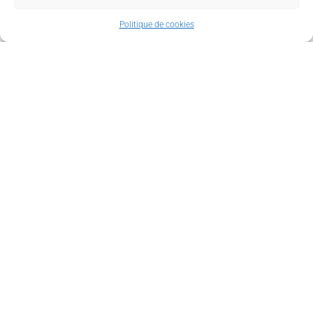
découvrir les plus belles
réalisations couzeixoises !
Politique de cookies