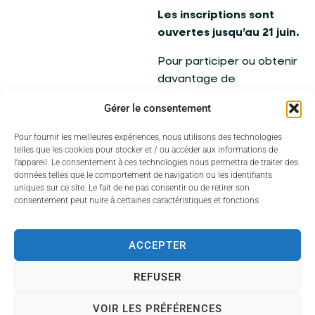
Les inscriptions sont
ouvertes jusqu’au 21 juin.
Pour participer ou obtenir
davantage de
renseignements,
Gérer le consentement
contactez l’association
Terre & Jardins Couzeixois
Pour fournir les meilleures expériences, nous utilisons des technologies
:
telles que les cookies pour stocker et / ou accéder aux informations de
l’appareil. Le consentement à ces technologies nous permettra de traiter des
données telles que le comportement de navigation ou les identifiants
Téléphone : 06 87 70
uniques sur ce site. Le fait de ne pas consentir ou de retirer son
05 28
consentement peut nuire à certaines caractéristiques et fonctions.
Courriel :
terrejardincouzeixois
ACCEPTER
@gmail.com
REFUSER
À vos plantations, et
rendez-vous cet été pour
VOIR LES PRÉFÉRENCES