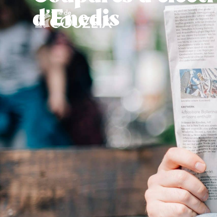
contenu
d’Enedis
principal