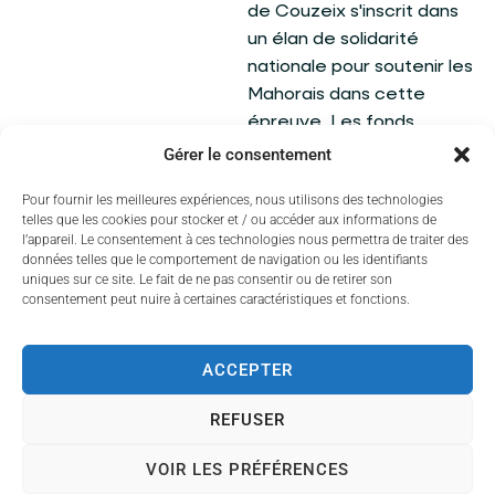
de Couzeix s'inscrit dans
un élan de solidarité
nationale pour soutenir les
Mahorais dans cette
épreuve. Les fonds
récoltés permettront de
Gérer le consentement
répondre aux besoins
Pour fournir les meilleures expériences, nous utilisons des technologies
urgents des populations
telles que les cookies pour stocker et / ou accéder aux informations de
affectées et de
l’appareil. Le consentement à ces technologies nous permettra de traiter des
participer à la
données telles que le comportement de navigation ou les identifiants
uniques sur ce site. Le fait de ne pas consentir ou de retirer son
reconstruction de l'île.
consentement peut nuire à certaines caractéristiques et fonctions.
ACCEPTER
REFUSER
VOIR LES PRÉFÉRENCES