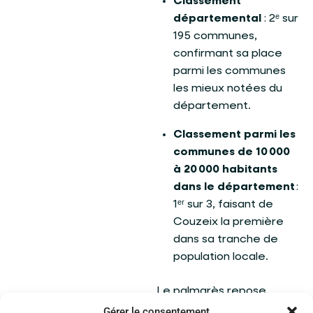
Classement
départemental
: 2ᵉ sur
195 communes,
confirmant sa place
parmi les communes
les mieux notées du
département.
Classement parmi les
communes de 10 000
à 20 000 habitants
dans le département
:
1ᵉʳ sur 3, faisant de
Couzeix la première
dans sa tranche de
population locale.
Le palmarès repose
exclusivement sur
des
Gérer le consentement