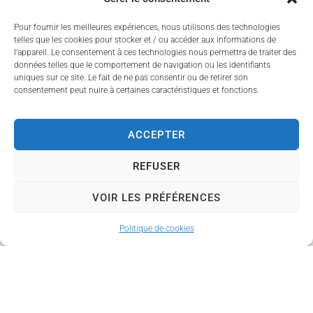
données publiques et
Pour fournir les meilleures expériences, nous utilisons des technologies
officielles
(INSEE,
telles que les cookies pour stocker et / ou accéder aux informations de
administrations locales et
l’appareil. Le consentement à ces technologies nous permettra de traiter des
nationales), sans
données telles que le comportement de navigation ou les identifiants
uniques sur ce site. Le fait de ne pas consentir ou de retirer son
sondages déclaratifs.
consentement peut nuire à certaines caractéristiques et fonctions.
Ces résultats mettent en
évidence la
qualité de
ACCEPTER
vie à Couzeix
, que ce
soit en termes de
REFUSER
services,
VOIR LES PRÉFÉRENCES
d’environnement, de
sécurité ou d’attractivité
Politique de cookies
pour les habitants et
futurs résidents.
Source :
Villes et Villages
où il fait bon vivre –