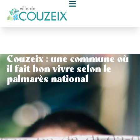
contenu
principal
Couzeix : une commune où
il fait bon vivre selon le
palmarès national