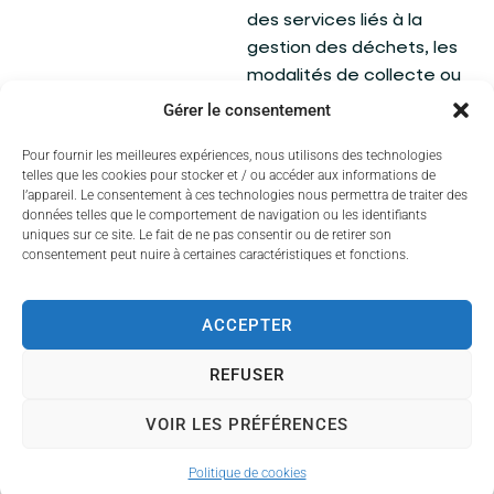
des services liés à la
gestion des déchets, les
modalités de collecte ou
encore les consignes de
Gérer le consentement
tri, vous pouvez consulter
Pour fournir les meilleures expériences, nous utilisons des technologies
la page dédiée de
telles que les cookies pour stocker et / ou accéder aux informations de
Limoges Métropole :
l’appareil. Le consentement à ces technologies nous permettra de traiter des
données telles que le comportement de navigation ou les identifiants
Collecte des déchets –
uniques sur ce site. Le fait de ne pas consentir ou de retirer son
consentement peut nuire à certaines caractéristiques et fonctions.
Limoges Métropole
Besoin
ACCEPTER
d'informations ?
REFUSER
Pour toute question
relative à la collecte des
VOIR LES PRÉFÉRENCES
déchets ou au
Politique de cookies
fonctionnement des