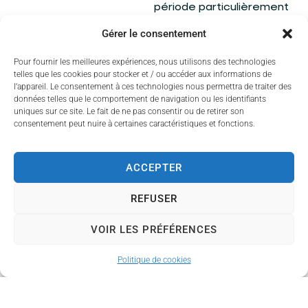
période particulièrement
animée, tout en
Gérer le consentement
soutenant l’activité des
commerces locaux.
Pour fournir les meilleures expériences, nous utilisons des technologies
telles que les cookies pour stocker et / ou accéder aux informations de
La Ville de Couzeix
l’appareil. Le consentement à ces technologies nous permettra de traiter des
données telles que le comportement de navigation ou les identifiants
remercie les habitants et
uniques sur ce site. Le fait de ne pas consentir ou de retirer son
les commerçants pour
consentement peut nuire à certaines caractéristiques et fonctions.
leur compréhension et
leur collaboration, et
ACCEPTER
invite chacun à profiter
pleinement des fêtes de
REFUSER
fin d’année dans les
meilleures conditions.
VOIR LES PRÉFÉRENCES
Politique de cookies