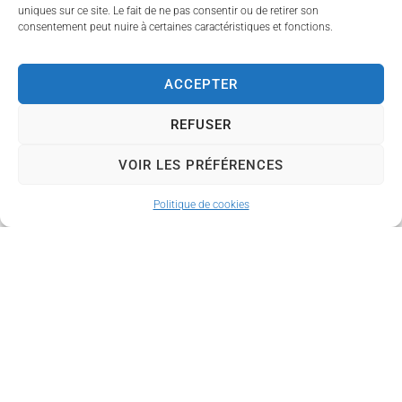
l’avez (elle n’est pas
uniques sur ce site. Le fait de ne pas consentir ou de retirer son
consentement peut nuire à certaines caractéristiques et fonctions.
obligatoire mais
facilite le passage).
ACCEPTER
En cas d’absence : le
REFUSER
vote par procuration
VOIR LES PRÉFÉRENCES
Si vous ne pouvez pas
vous rendre au bureau de
Politique de cookies
vote les 15 ou 22 mars
2026, vous pouvez établir
une
procuration
afin
qu’un électeur vote à
votre place.
La démarche peut être
effectuée en ligne via le
téléservice officiel dédié