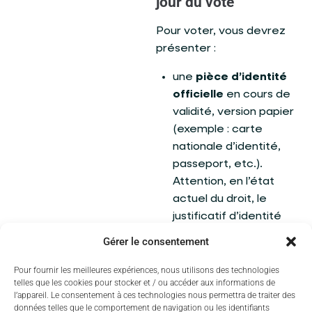
jour du vote
Pour voter, vous devrez
présenter :
une
pièce d’identité
officielle
en cours de
validité, version papier
(exemple : carte
nationale d’identité,
passeport, etc.).
Attention, en l’état
actuel du droit, le
justificatif d’identité
électronique « France
Gérer le consentement
Identité » n’est pas
recevable ;
Pour fournir les meilleures expériences, nous utilisons des technologies
telles que les cookies pour stocker et / ou accéder aux informations de
votre
carte
l’appareil. Le consentement à ces technologies nous permettra de traiter des
électorale
si vous
données telles que le comportement de navigation ou les identifiants