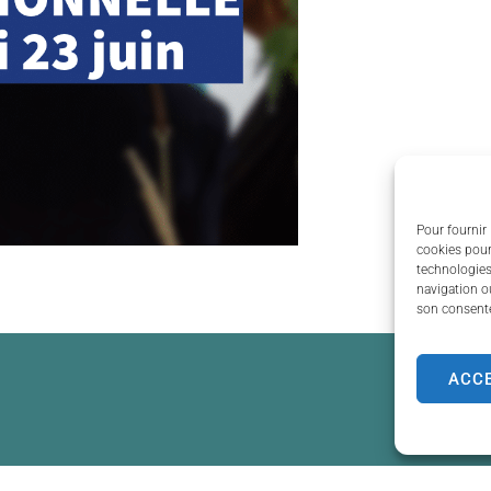
Pour fournir 
cookies pour
technologies
navigation ou
son consente
ACC
de Couzeix
Horaires d'ouverture