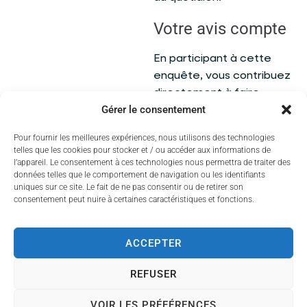
Votre avis compte
En participant à cette
enquête, vous contribuez
directement à faire
Gérer le consentement
évoluer les outils de
communication de votre
Pour fournir les meilleures expériences, nous utilisons des technologies
Communauté urbaine afin
telles que les cookies pour stocker et / ou accéder aux informations de
qu'ils répondent au mieux
l’appareil. Le consentement à ces technologies nous permettra de traiter des
données telles que le comportement de navigation ou les identifiants
à vos attentes et à vos
uniques sur ce site. Le fait de ne pas consentir ou de retirer son
usages.
consentement peut nuire à certaines caractéristiques et fonctions.
Nous invitons les
Couzeixoises et les
ACCEPTER
Couzeixois à prendre
REFUSER
quelques minutes pour
partager leur avis avant
VOIR LES PRÉFÉRENCES