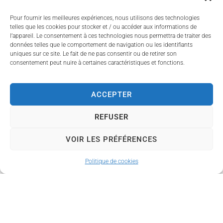
sensation de soif.
Pour fournir les meilleures expériences, nous utilisons des technologies
Limitez les efforts
telles que les cookies pour stocker et / ou accéder aux informations de
l’appareil. Le consentement à ces technologies nous permettra de traiter des
physiques,
données telles que le comportement de navigation ou les identifiants
particulièrement aux
uniques sur ce site. Le fait de ne pas consentir ou de retirer son
heures les plus chaudes.
consentement peut nuire à certaines caractéristiques et fonctions.
Restez autant que
ACCEPTER
possible dans des lieux
frais.
REFUSER
Soyez attentifs aux
VOIR LES PRÉFÉRENCES
personnes âgées, isolées
ou fragiles.
Politique de cookies
Nous vous remercions de
votre compréhension et
vous tiendrons informés
de toute évolution de la
situation.