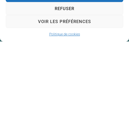
REFUSER
VOIR LES PRÉFÉRENCES
Politique de cookies
Mairie de Couzeix
Mairie,
176 Av. de Limoges,