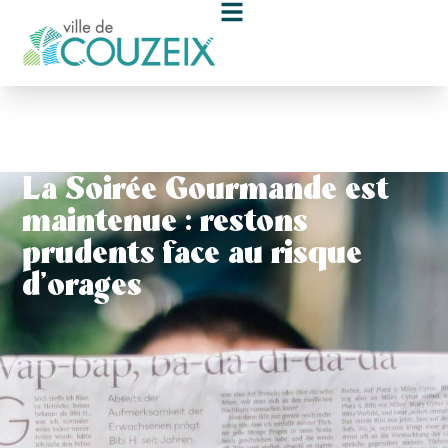
contenu
principal
La Soirée Gourmande est
maintenue : restons
prudents face au risque
d’orages