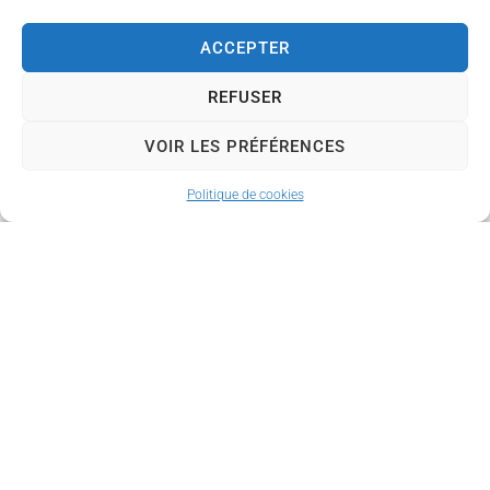
Informations
pratiques
ACCEPTER
Quand
: Le vendredi
REFUSER
après-midi, tous les 15
jours à partir du 14
VOIR LES PRÉFÉRENCES
mars.
Où
: Sur le marché de
Politique de cookies
Couzeix
, dans le
centre-ville.