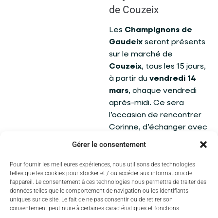
de Couzeix
Les
Champignons de
Gaudeix
seront présents
sur le marché de
Couzeix
, tous les 15 jours,
à partir du
vendredi 14
mars
, chaque vendredi
après-midi. Ce sera
l’occasion de rencontrer
Corinne, d’échanger avec
elle sur sa passion pour la
Gérer le consentement
culture des champignons
et de repartir avec des
Pour fournir les meilleures expériences, nous utilisons des technologies
telles que les cookies pour stocker et / ou accéder aux informations de
shiitakés bio
pour
l’appareil. Le consentement à ces technologies nous permettra de traiter des
agrémenter vos
données telles que le comportement de navigation ou les identifiants
uniques sur ce site. Le fait de ne pas consentir ou de retirer son
recettes.
consentement peut nuire à certaines caractéristiques et fonctions.