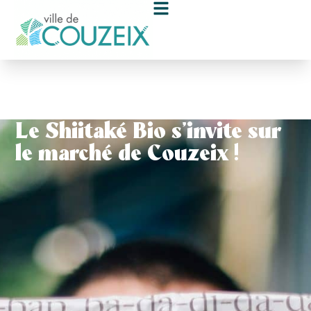
contenu
principal
Le Shiitaké Bio s’invite sur
le marché de Couzeix !