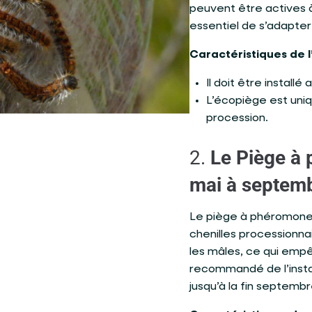
peuvent être actives à
essentiel de s’adapter 
Caractéristiques de l
Il doit être install
L’écopiège est uni
procession.
2.
Le Piège à 
mai à septem
Le piège à phéromone e
chenilles processionna
les mâles, ce qui empê
recommandé de l’install
jusqu’à la fin septembr