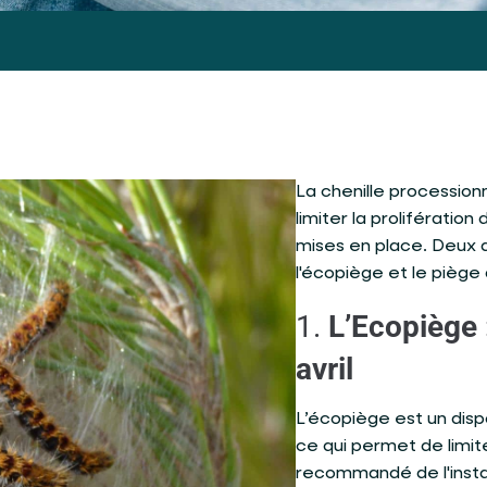
La chenille processionn
limiter la prolifératio
mises en place. Deux d
l'écopiège et le pièg
1.
L’Ecopiège 
avril
L’écopiège est un disp
ce qui permet de limite
recommandé de l'install