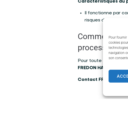
Caractéristiques du 
Il fonctionne par co
risques de reproduc
Comment partic
Pour fournir 
cookies pour
processionnai
technologies
navigation ou
son consente
Pour toute question su
FREDON HAUTE-VIENN
ACC
Contact FREDON HAUT