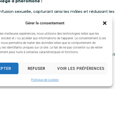
piège à phéromone :
nfusion sexuelle, capturant ainsi les mâles et réduisant les
tion.
Gérer le consentement
iper à la lutte contre la chenille
les meilleures expériences, nous utilisons des technologies telles que les
 stocker et / ou accéder aux informations de l’appareil. Le consentement à ces
re ?
 nous permettra de traiter des données telles que le comportement de
 les identifiants uniques sur ce site. Le fait de ne pas consentir ou de retirer
ment peut nuire à certaines caractéristiques et fonctions.
r la mise en place de ces dispositifs, vous pouvez contac
E
.
EPTER
REFUSER
VOIR LES PRÉFÉRENCES
E-VIENNE :
05 55 04 64 06
Politique de cookies