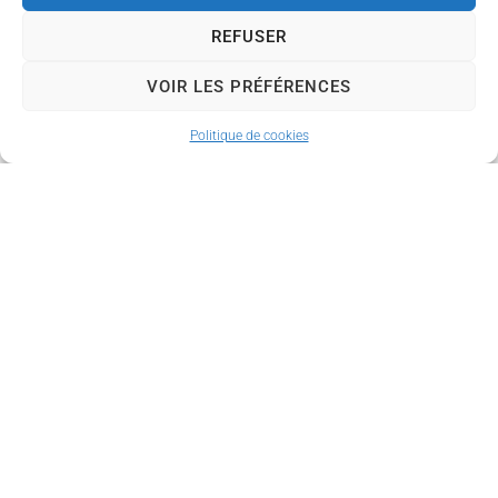
Opération Tranquillité
REFUSER
Vacances » de la page
Police Municipale :
VOIR LES PRÉFÉRENCES
https://www.couzeix.fr/
Politique de cookies
vie-
pratique/prevention-et-
securite/police-
municipale/
La sécurité de votre
domicile est l’affaire de
tous. Pensez à effectuer
votre demande avant
votre départ.