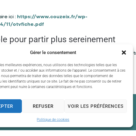
re ici :
https://www.couzeix.fr/wp-
4/11/otvfiche.pdf
le pour partir plus sereinement
Gérer le consentement
 vous bénéficiez d’une
présence dissuasive
autour de vot
ez plus sereinement en vacances.
les meilleures expériences, nous utilisons des technologies telles que les
 stocker et / ou accéder aux informations de l’appareil. Le consentement à ces
 nous permettra de traiter des données telles que le comportement de
 les identifiants uniques sur ce site. Le fait de ne pas consentir ou de retirer
ment peut nuire à certaines caractéristiques et fonctions.
EPTER
REFUSER
VOIR LES PRÉFÉRENCES
Politique de cookies