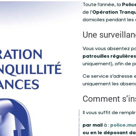
Toute l'année, la
Polic
de l’
Opération Tranqu
domiciles pendant les
Une surveilla
Vous vous absentez pou
patrouilles régulières
uniquement), afin de p
Ce service s’adresse 
uniquement les abse
Comment s’ins
Il vous suffit de rempli
par mail
à :
police.mu
ou en le déposant dan