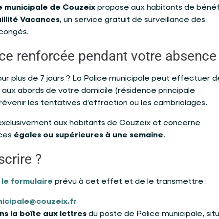
e municipale de Couzeix
propose aux habitants de bénéf
illité Vacances
, un service gratuit de surveillance des
 congés.
nce renforcée pendant votre absence
r plus de 7 jours ? La Police municipale peut effectuer d
aux abords de votre domicile (résidence principale
révenir les tentatives d'effraction ou les cambriolages.
exclusivement aux habitants de Couzeix et concerne
nces
égales ou
supérieures à une semaine
.
crire ?
r
le formulaire
prévu à cet effet et de le transmettre :
nicipale@couzeix.fr
s la boîte aux lettres
du poste de Police municipale, sit