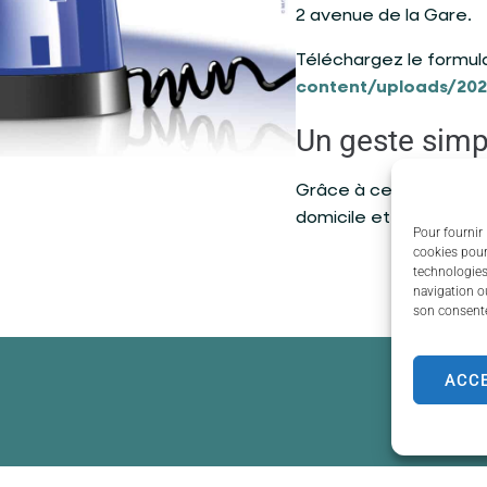
2 avenue de la Gare.
Téléchargez le formulai
content/uploads/202
Un geste simp
Grâce à ce dispositif,
domicile et vous part
Pour fournir 
cookies pour
technologies
navigation ou
son consente
ACC
de Couzeix
Horaires d'ouverture