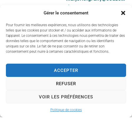
.fr
.
Gérer le consentement
Services
Pour fournir les meilleures expériences, nous utilisons des technologies
périscolaires
telles que les cookies pour stocker et / ou accéder aux informations de
l’appareil. Le consentement à ces technologies nous permettra de traiter des
données telles que le comportement de navigation ou les identifiants
La ville de Couzeix
uniques sur ce site. Le fait de ne pas consentir ou de retirer son
propose également des
consentement peut nuire à certaines caractéristiques et fonctions.
services périscolaires
pour faciliter le quotidien
ACCEPTER
des familles, notamment
des accueils avant et
REFUSER
après l'école
, ainsi que
la
restauration scolaire
.
​
VOIR LES PRÉFÉRENCES
Politique de cookies