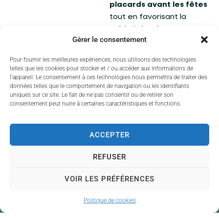
placards avant les fêtes
tout en favorisant la
solidarité et le partage
Gérer le consentement
entre habitants.
Pour fournir les meilleures expériences, nous utilisons des technologies
Plus d'infos sur
telles que les cookies pour stocker et / ou accéder aux informations de
www.limoges-
l’appareil. Le consentement à ces technologies nous permettra de traiter des
metropole.fr
données telles que le comportement de navigation ou les identifiants
uniques sur ce site. Le fait de ne pas consentir ou de retirer son
consentement peut nuire à certaines caractéristiques et fonctions.
ACCEPTER
REFUSER
VOIR LES PRÉFÉRENCES
Politique de cookies