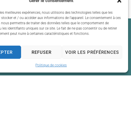
Gérer le consentement
les meilleures expériences, nous utilisons des technologies telles que les
 stocker et / ou accéder aux informations de l’appareil. Le consentement à ces
 nous permettra de traiter des données telles que le comportement de
 les identifiants uniques sur ce site. Le fait de ne pas consentir ou de retirer
ment peut nuire à certaines caractéristiques et fonctions.
EPTER
REFUSER
VOIR LES PRÉFÉRENCES
 13h30 à 17h30
Politique de cookies
 13h30 à 17h30
t de 13h30 à 17h30
 13h30 à 17h30
t de 13h30 à 17h30