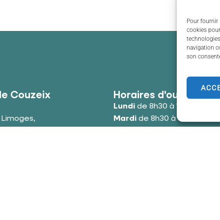
Pour fournir 
cookies pour
technologies
navigation ou
son consente
ACC
de Couzeix
Horaires d'ouverture
Lundi
de 8h30 à 12h00 et de
e Limoges,
Mardi
de 8h30 à 12h00 et de
uzeix
Mercredi
de 8h30 à 12h00 e
 39 34 09
Jeudi
de 8h30 à 12h00 et de
cter la mairie
Vendredi
de 8h30 à 12h00 e