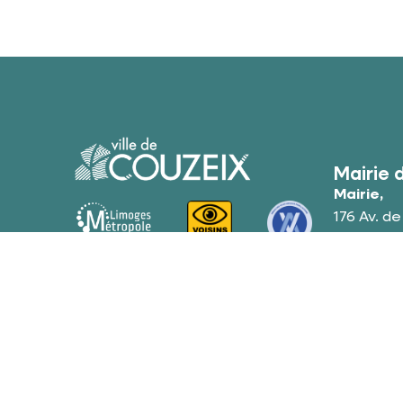
Mairie 
Mairie,
176 Av. d
87270 Co
05 55
Conta