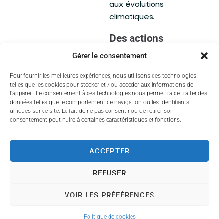
aux évolutions
climatiques.
Des actions
concrètes pour
Gérer le consentement
l’environnement
Pour fournir les meilleures expériences, nous utilisons des technologies
telles que les cookies pour stocker et / ou accéder aux informations de
Le
service Gestion des
l’appareil. Le consentement à ces technologies nous permettra de traiter des
Déchets de la
données telles que le comportement de navigation ou les identifiants
Métropole
profitera de
uniques sur ce site. Le fait de ne pas consentir ou de retirer son
consentement peut nuire à certaines caractéristiques et fonctions.
l’événement pour
encourager le
compostage en offrant
ACCEPTER
gratuitement des
REFUSER
composteurs
aux
habitants de Couzeix
VOIR LES PRÉFÉRENCES
qui n'en sont pas encore
dotés
. Pour en bénéficier,
Politique de cookies