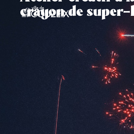
contenu
crayon de super-h
principal