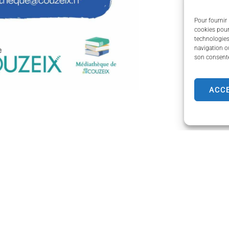
Pour fournir 
cookies pour
technologies
navigation ou
son consente
ACC
de Couzeix
Horaires d'ouverture
Lundi
de 8h30 à 12h00 et de
e Limoges,
Mardi
de 8h30 à 12h00 et de