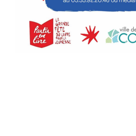
Mairie 
Mairie,
176 Av. d