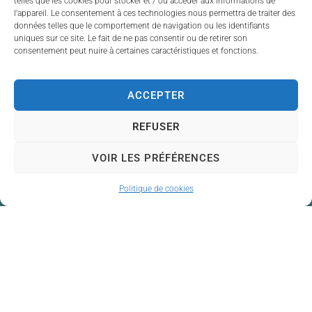
telles que les cookies pour stocker et / ou accéder aux informations de
l’appareil. Le consentement à ces technologies nous permettra de traiter des
plante pour apporter une
données telles que le comportement de navigation ou les identifiants
touche de verdure à la
uniques sur ce site. Le fait de ne pas consentir ou de retirer son
maison !
consentement peut nuire à certaines caractéristiques et fonctions.
ACCEPTER
REFUSER
VOIR LES PRÉFÉRENCES
Politique de cookies