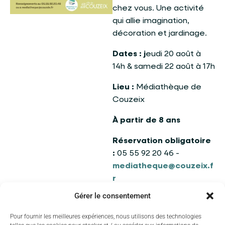
chez vous. Une activité
qui allie imagination,
décoration et jardinage.
Dates : j
eudi 20 août à
14h & samedi 22 août à 17h
Lieu :
Médiathèque de
Couzeix
À partir de 8 ans
Réservation obligatoire
:
05 55 92 20 46 -
mediatheque@couzeix.f
r
Gérer le consentement
Une belle occasion de
créer un objet unique et
Pour fournir les meilleures expériences, nous utilisons des technologies
de repartir avec une jolie