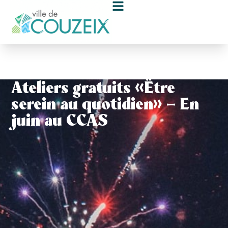
contenu
principal
Ateliers gratuits « Être
serein au quotidien » – En
juin au CCAS