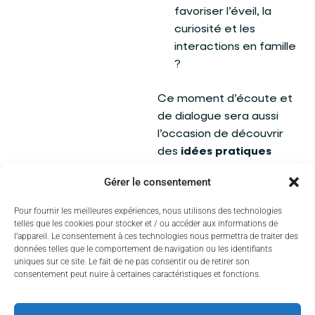
favoriser l’éveil, la
curiosité et les
interactions en famille
?
Ce moment d’écoute et
de dialogue sera aussi
l’occasion de découvrir
des
idées pratiques
pour un usage serein du
Gérer le consentement
numérique à la maison
.
Pour fournir les meilleures expériences, nous utilisons des technologies
En bonus
, les
jeunes du
telles que les cookies pour stocker et / ou accéder aux informations de
Conseil Municipal des
l’appareil. Le consentement à ces technologies nous permettra de traiter des
données telles que le comportement de navigation ou les identifiants
Jeunes (CMJ)
de Couzeix
uniques sur ce site. Le fait de ne pas consentir ou de retirer son
viendront partager leur
consentement peut nuire à certaines caractéristiques et fonctions.
auto-analyse d’une
semaine sans écran
. Une