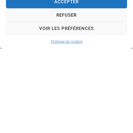
ACCEPTER
restitution authentique de
leur expérience, qui
REFUSER
viendra nourrir la
discussion et offrir une
VOIR LES PRÉFÉRENCES
perspective jeune sur
cette thématique.
Politique de cookies
Lieu
: École maternelle
Françoise Dolto
Date
: Mardi 13 mai 2025
Horaire
: 18h
Informations
: 06 61 70 36
36 ou directement auprès
de l’école