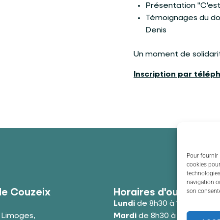
Présentation "C'est 
Témoignages du do
Denis
Un moment de solidarité
Inscription par télép
Pour fournir 
cookies pour
technologies
navigation ou
de Couzeix
Horaires d'ouverture
son consente
Lundi
de 8h30 à 12h00 et de
e Limoges,
Mardi
de 8h30 à 12h00 et de