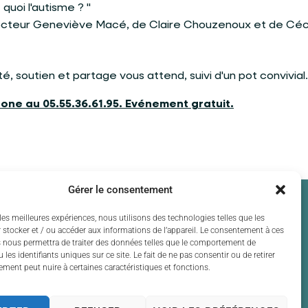
quoi l'autisme ? "
cteur Geneviève Macé, de Claire Chouzenoux et de Céc
, soutien et partage vous attend, suivi d'un pot convivial.
hone au 05.55.36.61.95. Evénement gratuit.
Gérer le consentement
les meilleures expériences, nous utilisons des technologies telles que les
 stocker et / ou accéder aux informations de l’appareil. Le consentement à ces
 nous permettra de traiter des données telles que le comportement de
 les identifiants uniques sur ce site. Le fait de ne pas consentir ou de retirer
ment peut nuire à certaines caractéristiques et fonctions.
 13h30 à 17h30
 13h30 à 17h30