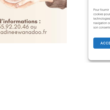
Pour fournir 
cookies pour
technologies
navigation ou
son consente
ACC
de Couzeix
Horaires d'ouverture
Lundi
de 8h30 à 12h00 et de
e Limoges,
Mardi
de 8h30 à 12h00 et de