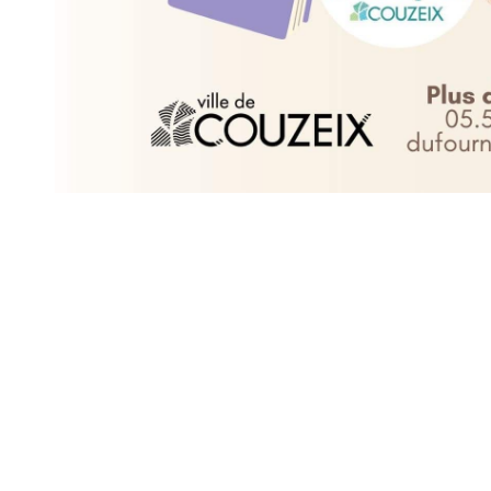
Mairie 
Mairie,
176 Av. d