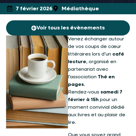
7 février 2026
Médiathèque
Voir tous les évènements
Venez échanger autour
de vos coups de cœur
littéraires lors d’un
café
lecture
, organisé en
partenariat avec
l’association
Thé en
pages
.
Rendez-vous
samedi 7
février à 15h
pour un
moment convivial dédié
aux livres et au plaisir de
lire.
Que vous soyez grand