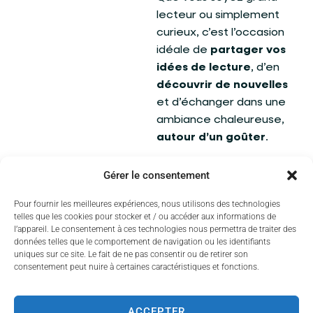
lecteur ou simplement
curieux, c’est l’occasion
idéale de
partager vos
idées de lecture
, d’en
découvrir de nouvelles
et d’échanger dans une
ambiance chaleureuse,
autour d’un goûter
.
Un temps d’échange
Gérer le consentement
ouvert à tous, placé sous
le signe de la découverte
Pour fournir les meilleures expériences, nous utilisons des technologies
telles que les cookies pour stocker et / ou accéder aux informations de
littéraire.
l’appareil. Le consentement à ces technologies nous permettra de traiter des
données telles que le comportement de navigation ou les identifiants
uniques sur ce site. Le fait de ne pas consentir ou de retirer son
consentement peut nuire à certaines caractéristiques et fonctions.
ACCEPTER