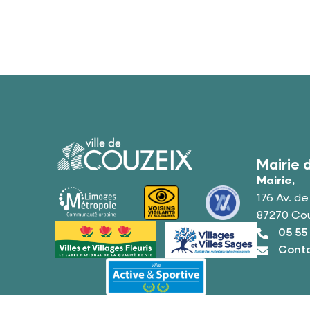
Mairie 
Mairie,
176 Av. d
87270 Co
05 55
Conta