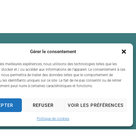
Gérer le consentement
les meilleures expériences, nous utilisons des technologies telles que les
 stocker et / ou accéder aux informations de l’appareil. Le consentement à ces
 nous permettra de traiter des données telles que le comportement de
 13h30 à 17h30
 les identifiants uniques sur ce site. Le fait de ne pas consentir ou de retirer
ment peut nuire à certaines caractéristiques et fonctions.
 13h30 à 17h30
t de 13h30 à 17h30
 13h30 à 17h30
EPTER
REFUSER
VOIR LES PRÉFÉRENCES
t de 13h30 à 17h30
Politique de cookies