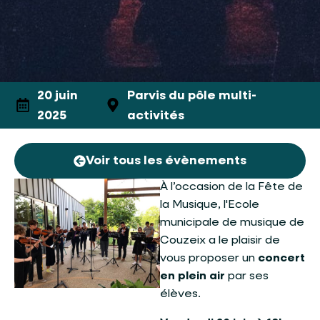
20 juin
Parvis du pôle multi-
2025
activités
Voir tous les évènements
À l’occasion de la Fête de
la Musique, l'Ecole
municipale de musique de
Couzeix a le plaisir de
vous proposer un
concert
en plein air
par ses
élèves.