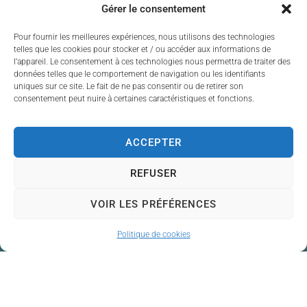
Gérer le consentement
Venez nombreux soutenir
Pour fournir les meilleures expériences, nous utilisons des technologies
nos talents locaux et
telles que les cookies pour stocker et / ou accéder aux informations de
profiter d’un début de
l’appareil. Le consentement à ces technologies nous permettra de traiter des
données telles que le comportement de navigation ou les identifiants
soirée en musique !
uniques sur ce site. Le fait de ne pas consentir ou de retirer son
consentement peut nuire à certaines caractéristiques et fonctions.
Entrée libre – Ouvert à
tous
ACCEPTER
REFUSER
VOIR LES PRÉFÉRENCES
Politique de cookies