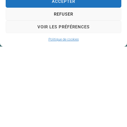
ACCEPTER
REFUSER
VOIR LES PRÉFÉRENCES
Politique de cookies
Mairie de Couzeix
Mairie,
176 Av. de Limoges,
87270 Couzeix
05 55 39 34 09
Contacter la mairie
Horaires d'ouverture