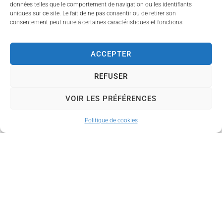
données telles que le comportement de navigation ou les identifiants
aux besoins des patients
uniques sur ce site. Le fait de ne pas consentir ou de retirer son
et de sauver des vies.
consentement peut nuire à certaines caractéristiques et fonctions.
Derrière chaque poche
de sang se trouve un
ACCEPTER
geste volontaire,
généreux et
REFUSER
désintéressé.
VOIR LES PRÉFÉRENCES
À l'occasion de cette
Journée mondiale des
Politique de cookies
donneurs de sang, la
municipalité souhaite
adresser un message de
gratitude à toutes les
donneuses et à tous les
donneurs qui, par leur
engagement,
contribuent à cette