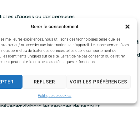
fficiles d’accès ou dangereuses
Gérer le consentement
ul un déchet trop lourd
les meilleures expériences, nous utilisons des technologies telles que les
 déchet dont la dangerosité n’est pas clairement identif
 stocker et / ou accéder aux informations de l’appareil. Le consentement à ces
 nous permettra de traiter des données telles que le comportement de
caution les déchets comportant des pictogrammes de 
 les identifiants uniques sur ce site. Le fait de ne pas consentir ou de retirer
ment peut nuire à certaines caractéristiques et fonctions.
 un déchet, demandez l’avis de l’organisateur
otre téléphone
EPTER
REFUSER
VOIR LES PRÉFÉRENCES
 l’organisateur et contactez-le en cas de besoin
Politique de cookies
prévenez d’abord les services de secours
e 8 mars !
enariat avec la Fédération Départementale de Chasse et