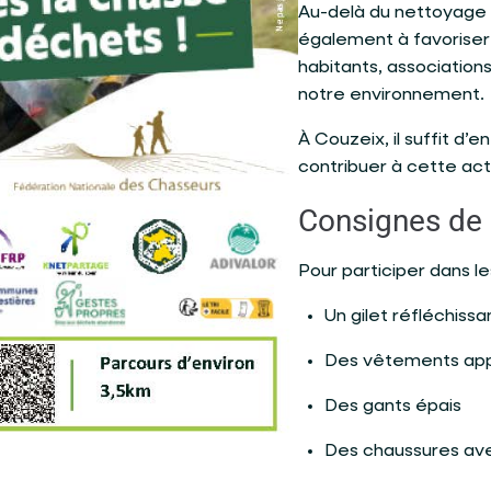
Au-delà du nettoyage d
également à favoriser
habitants, association
notre environnement.
À Couzeix, il suffit d’
contribuer à cette acti
Consignes de 
Pour participer dans l
Un gilet réfléchissa
Des vêtements app
Des gants épais
Des chaussures av