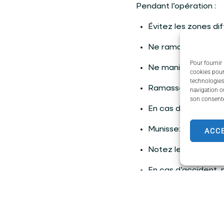
Pendant l’opération :
Évitez les zones di
Ne ramassez pas se
Pour fournir 
Ne manipulez pas un
cookies pour
technologies
Ramassez avec pré
navigation ou
son consente
En cas de doute sur
Munissez-vous de v
ACC
Notez le numéro de
En cas d’accident, 
Rendez-vous l
Un évènement en part