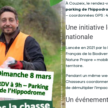
À Couzeix, le rendez-v
parking de l’hippodr
– coordonnées GPS : 45
Une initiative
nationale
Lancée en 2021 par la
Français de la Biodiver
Nature Propre » mobili
territoire.
Pendant un même week
Chasseurs coordonnen
de démultiplier l’impa
Un événement 