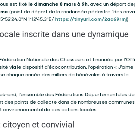
ous est fixé
le dimanche 8 mars à 9h
, avec un départ dep
ome
(point de départ de la randonnée pédestre "des caval
°52'24.0"N 1°12'45.3"E/
https://tinyurl.com/2ac69rmj
).
 locale inscrite dans une dynamique
Fédération Nationale des Chasseurs
et financée par l’
Off
sité
via le dispositif d’écocontribution, l’opération « J’aime 
se chaque année des milliers de bénévoles à travers le
-end, l’ensemble des Fédérations Départementales de
t des points de collecte dans de nombreuses communes 
ct environnemental de ces actions locales.
citoyen et convivial