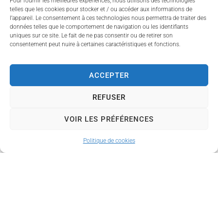
Pour fournir les meilleures expériences, nous utilisons des technologies
constitue un temps fort
telles que les cookies pour stocker et / ou accéder aux informations de
de la saison pour les
l’appareil. Le consentement à ces technologies nous permettra de traiter des
élèves, leurs familles et
données telles que le comportement de navigation ou les identifiants
uniques sur ce site. Le fait de ne pas consentir ou de retirer son
l'ensemble de l'équipe
consentement peut nuire à certaines caractéristiques et fonctions.
pédagogique.
Le public est invité à venir
ACCEPTER
découvrir cette
représentation et
REFUSER
encourager les danseurs
VOIR LES PRÉFÉRENCES
lors de cette soirée.
Informations
Politique de cookies
pratiques
Samedi 20 juin 2026
21h
Centre Culturel
Gala de fin d'année de