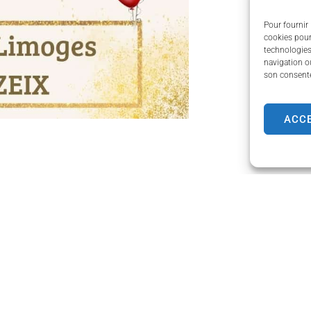
Pour fournir 
cookies pour
technologies
navigation ou
son consente
ACC
de Couzeix
Horaires d'ouverture
Lundi
de 8h30 à 12h00 et de
e Limoges,
Mardi
de 8h30 à 12h00 et de