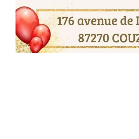
Mairie 
Mairie,
176 Av. d