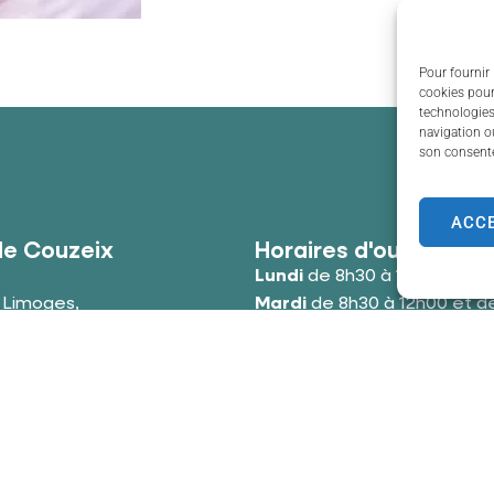
Pour fournir 
cookies pour
technologies
navigation ou
son consente
ACC
de Couzeix
Horaires d'ouverture
Lundi
de 8h30 à 12h00 et de
e Limoges,
Mardi
de 8h30 à 12h00 et de
uzeix
Mercredi
de 8h30 à 12h00 e
 39 34 09
Jeudi
de 8h30 à 12h00 et de
cter la mairie
Vendredi
de 8h30 à 12h00 e