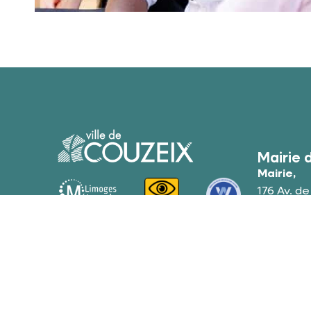
Mairie 
Mairie,
176 Av. d
87270 Co
05 55
Conta