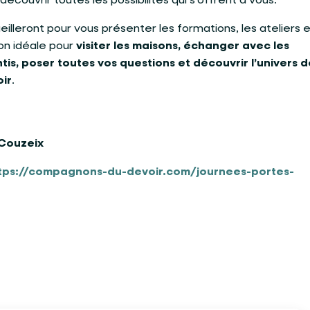
découvrir toutes les possibilités qui s’offrent à vous.
lleront pour vous présenter les formations, les ateliers e
ion idéale pour
visiter les maisons, échanger avec les
is, poser toutes vos questions et découvrir l’univers d
ir
.
 Couzeix
tps://compagnons-du-devoir.com/journees-portes-