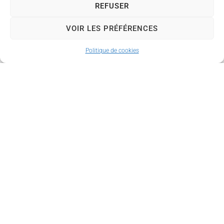
om/journee-portes-
REFUSER
ouvertes-du-mas-de-
VOIR LES PRÉFÉRENCES
lage-a-couzeix
Consignes de
Politique de cookies
sécurité
Le site étant toujours en
phase de chantier,
quelques précautions
sont nécessaires. Les
visiteurs devront
obligatoirement porter
des chaussures fermées.
À leur arrivée, des
chasubles réfléchissantes
leur seront fournies afin
de garantir leur sécurité