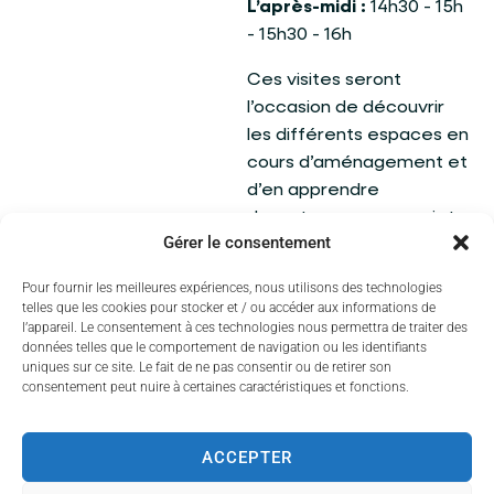
L’après-midi :
14h30 - 15h
- 15h30 - 16h
Ces visites seront
l’occasion de découvrir
les différents espaces en
cours d’aménagement et
d’en apprendre
davantage sur ce projet
Gérer le consentement
structurant pour l’avenir
de Couzeix.
Pour fournir les meilleures expériences, nous utilisons des technologies
telles que les cookies pour stocker et / ou accéder aux informations de
Inscription obligatoire
l’appareil. Le consentement à ces technologies nous permettra de traiter des
données telles que le comportement de navigation ou les identifiants
La participation aux
uniques sur ce site. Le fait de ne pas consentir ou de retirer son
consentement peut nuire à certaines caractéristiques et fonctions.
visites se fait
uniquement sur
inscription préalable :
ACCEPTER
https://my.weezevent.c