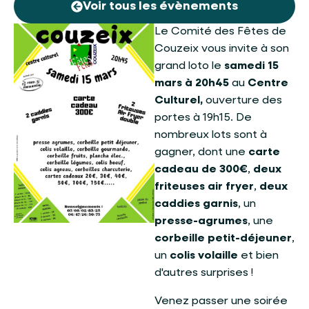
Voir tous les évènements
Le Comité des Fêtes de
Couzeix vous invite à son
grand loto le
samedi 15
mars à 20h45
au
Centre
Culturel,
ouverture des
portes à 19h15. De
nombreux lots sont à
gagner, dont une
carte
cadeau de 300€
,
deux
friteuses air fryer
,
deux
caddies garnis
, un
presse-agrumes
, une
corbeille petit-déjeuner
,
un
colis volaille
et bien
d'autres surprises !
Venez passer une soirée