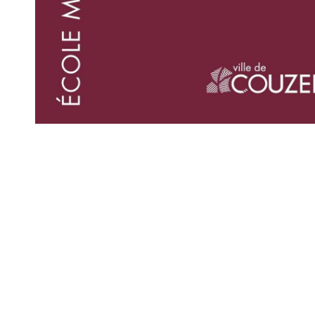
Mairie 
Mairie,
176 Av. d