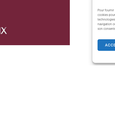
Pour fournir 
cookies pour
technologies
navigation ou
son consente
ACC
de Couzeix
Horaires d'ouverture
Lundi
de 8h30 à 12h00 et de
e Limoges,
Mardi
de 8h30 à 12h00 et de