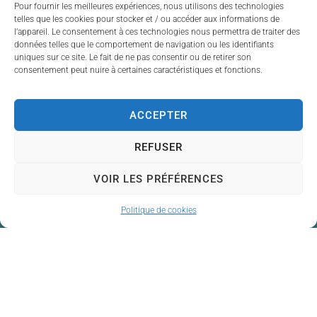
Pour fournir les meilleures expériences, nous utilisons des technologies
services publics dont
telles que les cookies pour stocker et / ou accéder aux informations de
l’appareil. Le consentement à ces technologies nous permettra de traiter des
dispose la collectivité.
données telles que le comportement de navigation ou les identifiants
uniques sur ce site. Le fait de ne pas consentir ou de retirer son
On vous attend nombreux
consentement peut nuire à certaines caractéristiques et fonctions.
!
ACCEPTER
REFUSER
VOIR LES PRÉFÉRENCES
Politique de cookies