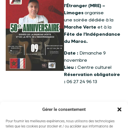
l’Étranger (MRE) –
Limoges
organise
une soirée dédiée à la
Marche Verte
et à la
Fête de l’Indépendance
du Maroc.
Date :
Dimanche 9
novembre
Lieu :
Centre culturel
Réservation obligatoire
:
06 27 24 96 13
Gérer le consentement
Pour fournir les meilleures expériences, nous utilisons des technologies
telles que les cookies pour stocker et / ou accéder aux informations de