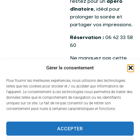
restez pour un
apéro
dînatoire
, idéal pour
prolonger la soirée et
partager vos impressions.
Réservation :
06 42 33 58
60
Ne manquez pas cette
soirée originale qui allie
Gérer le consentement
suspense, humour et
Pour fournir les meilleures expériences, nous utilisons des technologies
convivialité !
telles que les cookies pour stocker et / ou accéder aux informations de
l’appareil. Le consentement à ces technologies nous permettra de traiter des
données telles que le comportement de navigation ou les identifiants
uniques sur ce site. Le fait de ne pas consentir ou de retirer son
consentement peut nuire à certaines caractéristiques et fonctions.
ACCEPTER