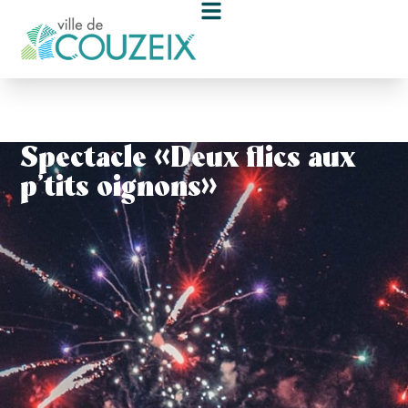
contenu
principal
Spectacle « Deux flics aux
p’tits oignons »