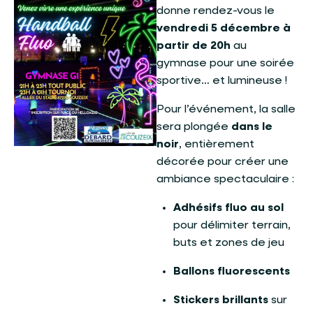
donne rendez-vous le
vendredi 5 décembre à
partir de 20h
au
gymnase pour une soirée
sportive… et lumineuse !
Pour l’événement, la salle
sera plongée
dans le
noir
, entièrement
décorée pour créer une
ambiance spectaculaire :
Adhésifs fluo au sol
pour délimiter terrain,
buts et zones de jeu
Ballons fluorescents
Stickers brillants
sur