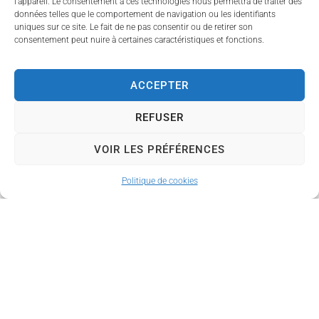
l’appareil. Le consentement à ces technologies nous permettra de traiter des
simple curieux, cette
données telles que le comportement de navigation ou les identifiants
uniques sur ce site. Le fait de ne pas consentir ou de retirer son
soirée fluo promet
consentement peut nuire à certaines caractéristiques et fonctions.
énergie, bonne humeur et
mobilisation pour une
belle cause.
ACCEPTER
Vendredi 5 décembre –
REFUSER
dès 20h
Gymnase de Couzeix
VOIR LES PRÉFÉRENCES
Avec le HBCC
Politique de cookies
Participation de 2€