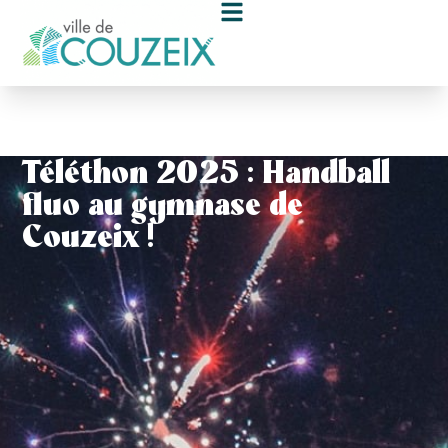
contenu
principal
Téléthon 2025 : Handball
fluo au gymnase de
Couzeix !