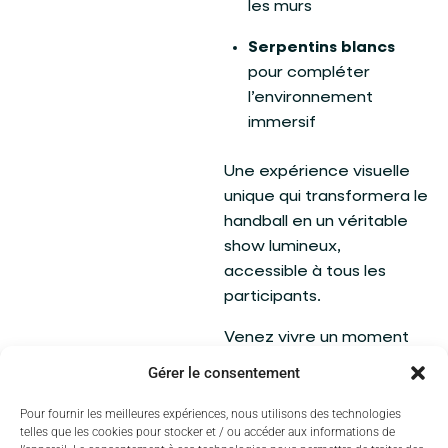
les murs
Serpentins blancs
pour compléter
l’environnement
immersif
Une expérience visuelle
unique qui transformera le
handball en un véritable
show lumineux,
accessible à tous les
participants.
Venez vivre un moment
fun, dynamique et
Gérer le consentement
solidaire au profit du
Téléthon. Que vous soyez
Pour fournir les meilleures expériences, nous utilisons des technologies
telles que les cookies pour stocker et / ou accéder aux informations de
joueur, supporter ou