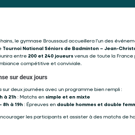
chains, le gymnase Broussaud accueillera l’un des événe
le
Tournoi National Séniors de Badminton – Jean-Chris
réunira entre
200 et 240 joueurs
venus de toute la France
mbiance compétitive et conviviale.
se sur deux jours
a sur deux journées avec un programme bien rempli :
h à 21h
: Matchs en
simple et en mixte
 8h à 19h
: Épreuves en
double hommes et double fem
encourager les participants et assister à des matchs de h