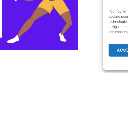
Pour fournir 
cookies pour
technologies
navigation ou
son consente
ACC
de Couzeix
Horaires d'ouverture
Lundi
de 8h30 à 12h00 et de
e Limoges,
Mardi
de 8h30 à 12h00 et de