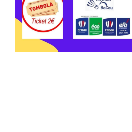
Mairie 
Mairie,
176 Av. d